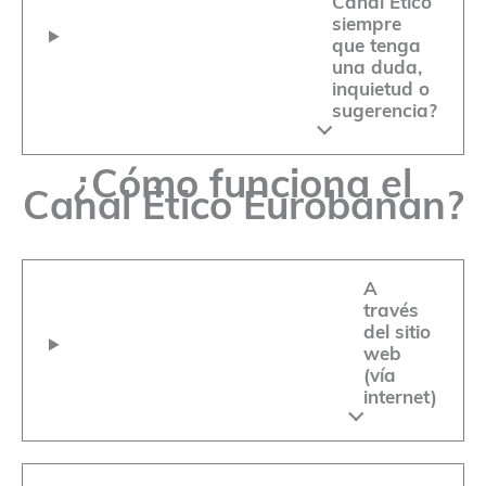
Canal Ético
siempre
que tenga
una duda,
inquietud o
sugerencia?
¿Cómo funciona el
Canal Ético Eurobanan?
A
través
del sitio
web
(vía
internet)