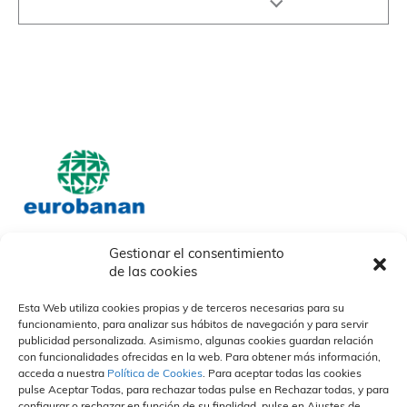
Gestionar el consentimiento
de las cookies
Nosotros
Nuestros socios
Nuestras Marcas
Quiénes somos
Nuestras marcas
Esta Web utiliza cookies propias y de terceros necesarias para su
Descargables
Otras
funcionamiento, para analizar sus hábitos de navegación y para servir
Nuestros Campos
¿Cómo trabajamos?
Organización y Personas
publicidad personalizada. Asimismo, algunas cookies guardan relación
Propuesta de valor
Divisiones
Vida en la empresa
Sostenibilidad
con funcionalidades ofrecidas en la web. Para obtener más información,
Especialización
Portal del empleado
acceda a nuestra
Política de Cookies
. Para aceptar todas las cookies
Calidad
Únete a nuestro equipo
pulse Aceptar Todas, para rechazar todas pulse en Rechazar todas, y para
Personas