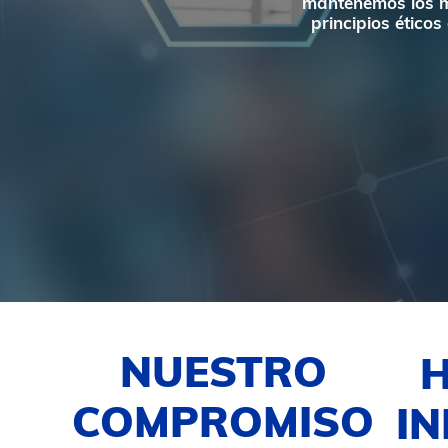
mantenemos los má
principios ético
NUESTRO
COMPROMISO
I