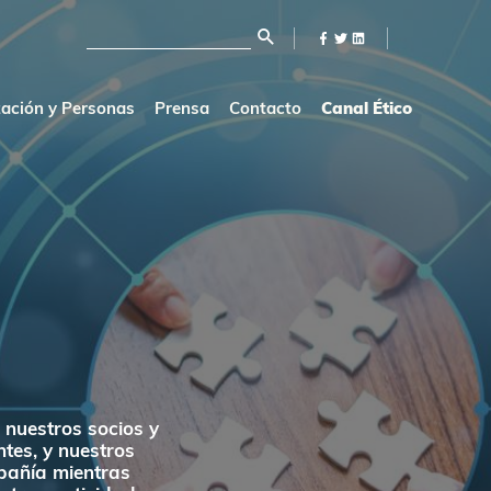
Buscar
por:
ación y Personas
Prensa
Contacto
Canal Ético
O
nuestros socios y
tes, y nuestros
pañía mientras