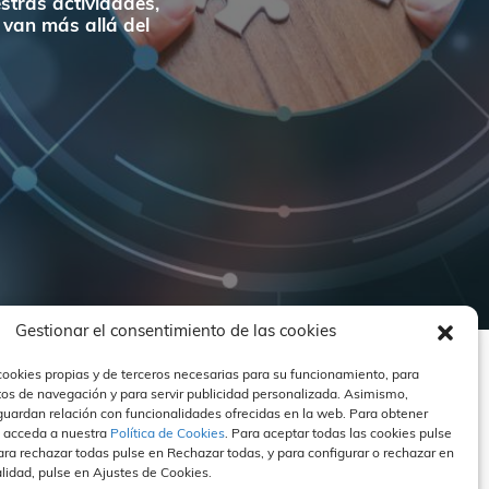
stras actividades,
 van más allá del
Gestionar el consentimiento de las cookies
cookies propias y de terceros necesarias para su funcionamiento, para
tos de navegación y para servir publicidad personalizada. Asimismo,
guardan relación con funcionalidades ofrecidas en la web. Para obtener
QS
CONTACTO
 acceda a nuestra
Política de Cookies
. Para aceptar todas las cookies pulse
ra rechazar todas pulse en Rechazar todas, y para configurar o rechazar en
alidad, pulse en Ajustes de Cookies.