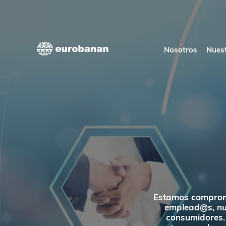
Ir
al
contenido
Nosotros
Nuest
Estamos comprome
emplead@s, nue
consumidores.