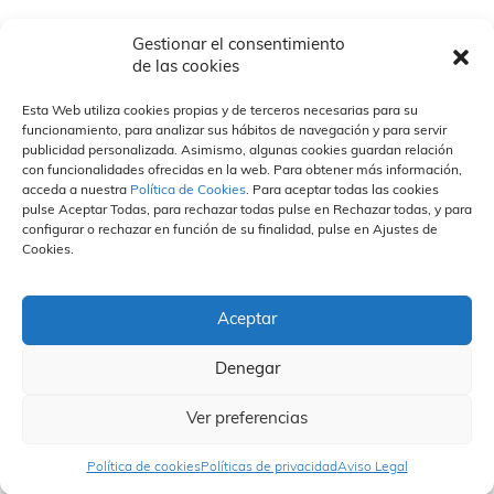
Gestionar el consentimiento
de las cookies
Nosotros
Nuestros socios
Nuestras Marcas
Quiénes somos
Nuestras marcas
Esta Web utiliza cookies propias y de terceros necesarias para su
Descargables
Otras
funcionamiento, para analizar sus hábitos de navegación y para servir
Nuestros Campos
¿Cómo trabajamos?
Organización y Personas
publicidad personalizada. Asimismo, algunas cookies guardan relación
Propuesta de valor
Divisiones
Vida en la empresa
Sostenibilidad
con funcionalidades ofrecidas en la web. Para obtener más información,
Especialización
Portal del empleado
acceda a nuestra
Política de Cookies
. Para aceptar todas las cookies
Calidad
Únete a nuestro equipo
pulse Aceptar Todas, para rechazar todas pulse en Rechazar todas, y para
Personas
Prensa
Contacto
Canal Ético
configurar o rechazar en función de su finalidad, pulse en Ajustes de
Cookies.
Actualidad
Políticas de privacidad
Compromiso
Eurobanan en medios
Política de cookies
Hacer un informe
Notas de prensa
Aviso Legal
Normas Éticas
FAQS
Aceptar
Contacto Canal Ético
Denegar
Ver preferencias
Política de cookies
Políticas de privacidad
Aviso Legal