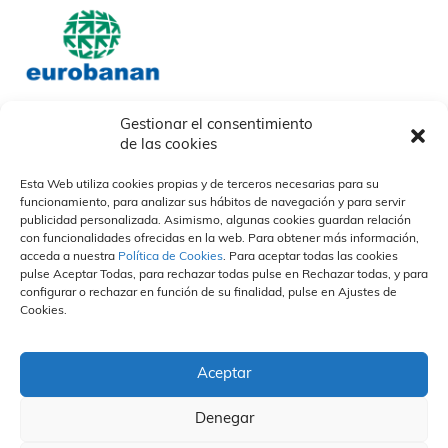
Gestionar el consentimiento
de las cookies
Nosotros
Nuestros socios
Nuestras Marcas
Quiénes somos
Nuestras marcas
Esta Web utiliza cookies propias y de terceros necesarias para su
Descargables
Otras
funcionamiento, para analizar sus hábitos de navegación y para servir
Nuestros Campos
¿Cómo trabajamos?
Organización y Personas
publicidad personalizada. Asimismo, algunas cookies guardan relación
Propuesta de valor
Divisiones
Vida en la empresa
Sostenibilidad
con funcionalidades ofrecidas en la web. Para obtener más información,
Especialización
Portal del empleado
acceda a nuestra
Política de Cookies
. Para aceptar todas las cookies
Calidad
Únete a nuestro equipo
pulse Aceptar Todas, para rechazar todas pulse en Rechazar todas, y para
Personas
configurar o rechazar en función de su finalidad, pulse en Ajustes de
Prensa
Contacto
Canal Ético
Cookies.
Actualidad
Políticas de privacidad
Compromiso
Eurobanan en medios
Política de cookies
Hacer un informe
Notas de prensa
Aviso Legal
Normas Éticas
FAQS
Aceptar
Contacto Canal Ético
Denegar