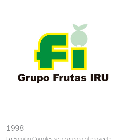
Ir
Buscar
al
por:
contenido
Me
pri
1998
La Familia Corrales se incorpora al proyecto