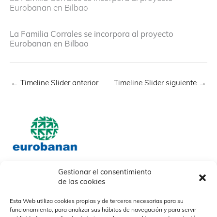
Eurobanan en Bilbao
La Familia Corrales se incorpora al proyecto
Eurobanan en Bilbao
←
Timeline Slider anterior
Timeline Slider siguiente
→
Gestionar el consentimiento
de las cookies
Nosotros
Nuestros socios
Nuestras Marcas
Quiénes somos
Nuestras marcas
Esta Web utiliza cookies propias y de terceros necesarias para su
Descargables
Otras
funcionamiento, para analizar sus hábitos de navegación y para servir
Nuestros Campos
¿Cómo trabajamos?
Organización y Personas