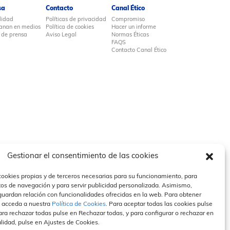
sa
Contacto
Canal Ético
lidad
Políticas de privacidad
Compromiso
anan en medios
Política de cookies
Hacer un informe
 de prensa
Aviso Legal
Normas Éticas
FAQS
Contacto Canal Ético
Gestionar el consentimiento de las cookies
cookies propias y de terceros necesarias para su funcionamiento, para
tos de navegación y para servir publicidad personalizada. Asimismo,
guardan relación con funcionalidades ofrecidas en la web. Para obtener
 acceda a nuestra
Política de Cookies
. Para aceptar todas las cookies pulse
ra rechazar todas pulse en Rechazar todas, y para configurar o rechazar en
alidad, pulse en Ajustes de Cookies.