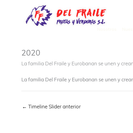
Ir
al
contenido
Nosotros
Nues
2020
La familia Del Fraile y Eurobanan se unen y crean
La familia Del Fraile y Eurobanan se unen y crean
←
Timeline Slider anterior