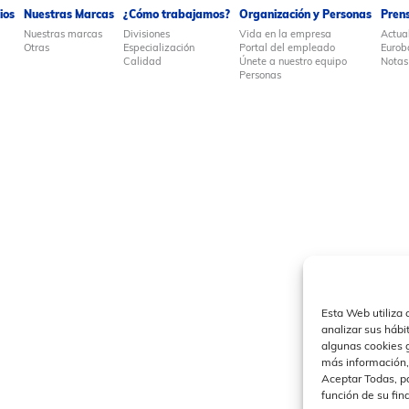
ios
Nuestras Marcas
¿Cómo trabajamos?
Organización y Personas
Pren
Nuestras marcas
Divisiones
Vida en la empresa
Actua
Otras
Especialización
Portal del empleado
Eurob
Calidad
Únete a nuestro equipo
Notas
Personas
Esta Web utiliza 
analizar sus hábi
algunas cookies 
más información,
Aceptar Todas, pa
función de su fin