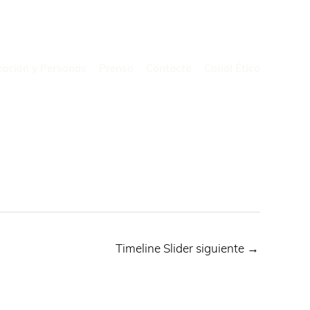
Buscar
por:
zación y Personas
Prensa
Contacto
Canal Ético
Timeline Slider siguiente
→