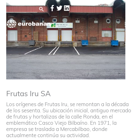
Ir
Buscar
al
por:
contenido
Me
pri
Frutas Iru SA
Los orígenes de Frutas Iru, se remontan a la década
de los sesenta. Su ubicación inicial, antiguo mercado
de frutas y hortalizas de la calle Ronda, en el
emblemático Casco Viejo Bilbaíno. En 1971, la
empresa se traslada a Mercabilbao, donde
actualmente continúa su actividad.