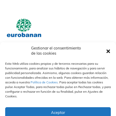
Gestionar el consentimiento
de las cookies
Nosotros
Nuestros socios
Nuestras Marcas
Quiénes somos
Nuestras marcas
Esta Web utiliza cookies propias y de terceros necesarias para su
Descargables
Otras
funcionamiento, para analizar sus hábitos de navegación y para servir
Nuestros Campos
¿Cómo trabajamos?
Organización y Personas
publicidad personalizada. Asimismo, algunas cookies guardan relación
Propuesta de valor
Divisiones
Vida en la empresa
Sostenibilidad
con funcionalidades ofrecidas en la web. Para obtener más información,
Especialización
Portal del empleado
acceda a nuestra
Política de Cookies
. Para aceptar todas las cookies
Calidad
Únete a nuestro equipo
pulse Aceptar Todas, para rechazar todas pulse en Rechazar todas, y para
Personas
configurar o rechazar en función de su finalidad, pulse en Ajustes de
Prensa
Contacto
Canal Ético
Cookies.
Actualidad
Políticas de privacidad
Compromiso
Eurobanan en medios
Política de cookies
Hacer un informe
Notas de prensa
Aviso Legal
Normas Éticas
FAQS
Aceptar
Contacto Canal Ético