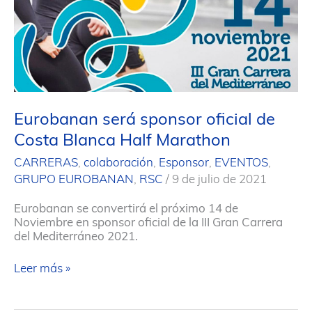
Eurobanan será sponsor oficial de
Costa Blanca Half Marathon
CARRERAS
,
colaboración
,
Esponsor
,
EVENTOS
,
GRUPO EUROBANAN
,
RSC
/
9 de julio de 2021
Eurobanan se convertirá el próximo 14 de
Noviembre en sponsor oficial de la III Gran Carrera
del Mediterráneo 2021.
Eurobanan
Leer más »
será
sponsor
oficial