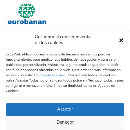
Gestionar el consentimiento
de las cookies
Nosotros
Nuestros socios
Nuestras Marcas
Quiénes somos
Nuestras marcas
Esta Web utiliza cookies propias y de terceros necesarias para su
Descargables
Otras
funcionamiento, para analizar sus hábitos de navegación y para servir
Nuestros Campos
¿Cómo trabajamos?
Organización y Personas
publicidad personalizada. Asimismo, algunas cookies guardan relación
Propuesta de valor
Divisiones
Vida en la empresa
Sostenibilidad
con funcionalidades ofrecidas en la web. Para obtener más información,
Especialización
Portal del empleado
acceda a nuestra
Política de Cookies
. Para aceptar todas las cookies
Calidad
Únete a nuestro equipo
pulse Aceptar Todas, para rechazar todas pulse en Rechazar todas, y para
Personas
Prensa
Contacto
Canal Ético
configurar o rechazar en función de su finalidad, pulse en Ajustes de
Cookies.
Actualidad
Políticas de privacidad
Compromiso
Eurobanan en medios
Política de cookies
Hacer un informe
Notas de prensa
Aviso Legal
Normas Éticas
FAQS
Aceptar
Contacto Canal Ético
Denegar