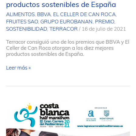
productos sostenibles de España
ALIMENTOS
,
BBVA
,
EL CELLER DE CAN ROCA
,
FRUITES SAO
,
GRUPO EUROBANAN
,
PREMIO
,
SOSTENIBILIDAD
,
TERRACOR
/
16 de julio de 2021
Terracor consiguió uno de los premios que BBVA y El
Celler de Can Roca otorgan a los diez mejores
productos sostenibles de España.
Eurobanan
Leer más »
celebra
con
su
socio,
la
empresa
balear
TERRACOR,
su
reciente
Premio