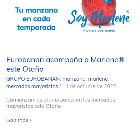
Eurobanan acompaña a Marlene®
este Otoño
GRUPO EUROBANAN
,
manzana
,
marlene
,
mercados mayoristas
/
14 de octubre de 2022
Comienzan las promociones en los mercados
mayoristas este Otoño
Eurobanan
Leer más »
acompaña
a
Marlene®