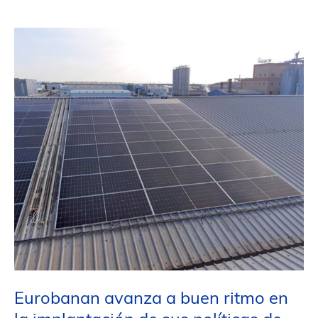
este
Otoño
Eurobanan avanza a buen ritmo en