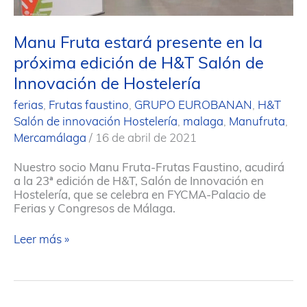
Manu Fruta estará presente en la
próxima edición de H&T Salón de
Innovación de Hostelería
ferias
,
Frutas faustino
,
GRUPO EUROBANAN
,
H&T
Salón de innovación Hostelería
,
malaga
,
Manufruta
,
Mercamálaga
/
16 de abril de 2021
Nuestro socio Manu Fruta-Frutas Faustino, acudirá
a la 23ª edición de H&T, Salón de Innovación en
Hostelería, que se celebra en FYCMA-Palacio de
Ferias y Congresos de Málaga.
Manu
Leer más »
Fruta
estará
presente
en