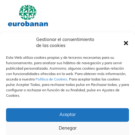
Gestionar el consentimiento
de las cookies
Nosotros
Nuestros socios
Nuestras Marcas
Quiénes somos
Nuestras marcas
Esta Web utiliza cookies propias y de terceros necesarias para su
Descargables
Otras
funcionamiento, para analizar sus hábitos de navegación y para servir
Nuestros Campos
¿Cómo trabajamos?
Organización y Personas
publicidad personalizada. Asimismo, algunas cookies guardan relación
Propuesta de valor
Divisiones
Vida en la empresa
Sostenibilidad
con funcionalidades ofrecidas en la web. Para obtener más información,
Especialización
Portal del empleado
acceda a nuestra
Política de Cookies
. Para aceptar todas las cookies
Calidad
Únete a nuestro equipo
pulse Aceptar Todas, para rechazar todas pulse en Rechazar todas, y para
Personas
configurar o rechazar en función de su finalidad, pulse en Ajustes de
Prensa
Contacto
Canal Ético
Cookies.
Actualidad
Políticas de privacidad
Compromiso
Eurobanan en medios
Política de cookies
Hacer un informe
Notas de prensa
Aviso Legal
Normas Éticas
FAQS
Aceptar
Contacto Canal Ético
Denegar