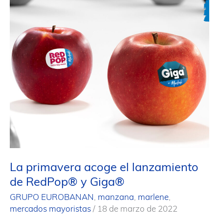
de
sus
políticas
de
sostenibilidad,
gracias
a
la
instalación
de
nuevos
sistemas
de
generación
fotovoltaica
en
sus
La primavera acoge el lanzamiento
centros.
de RedPop® y Giga®
GRUPO EUROBANAN
,
manzana
,
marlene
,
mercados mayoristas
/
18 de marzo de 2022