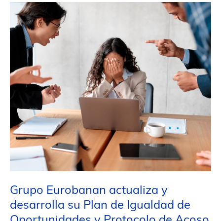
la
próxima
edición
de
H&T
Salón
de
Innovación
de
Hostelería
Grupo Eurobanan actualiza y
desarrolla su Plan de Igualdad de
Oportunidades y Protocolo de Acoso