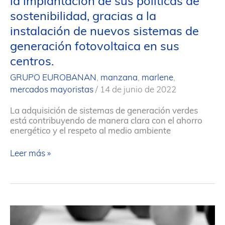
la implantación de sus políticas de
sostenibilidad, gracias a la
instalación de nuevos sistemas de
generación fotovoltaica en sus
centros.
GRUPO EUROBANAN
,
manzana
,
marlene
,
mercados mayoristas
/
14 de junio de 2022
La adquisición de sistemas de generación verdes
está contribuyendo de manera clara con el ahorro
energético y el respeto al medio ambiente
Eurobanan
Leer más »
avanza
a
buen
ritmo
en
la
implantación