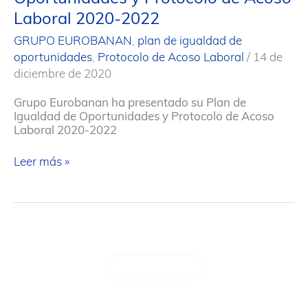
Laboral 2020-2022
GRUPO EUROBANAN
,
plan de igualdad de
oportunidades
,
Protocolo de Acoso Laboral
/
14 de
diciembre de 2020
Grupo Eurobanan ha presentado su Plan de
Igualdad de Oportunidades y Protocolo de Acoso
Laboral 2020-2022
Grupo
Leer más »
Eurobanan
actualiza
y
desarrolla
su
Plan
de
SIGUIENTE
→
Igualdad
de
Oportunidades