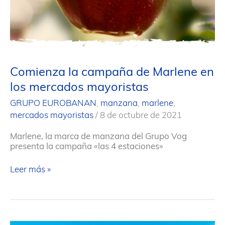
Comienza la campaña de Marlene en
los mercados mayoristas
GRUPO EUROBANAN
,
manzana
,
marlene
,
mercados mayoristas
/
8 de octubre de 2021
Marlene, la marca de manzana del Grupo Vog
presenta la campaña «las 4 estaciones»
Comienza
Leer más »
la
campaña
de
Marlene
en