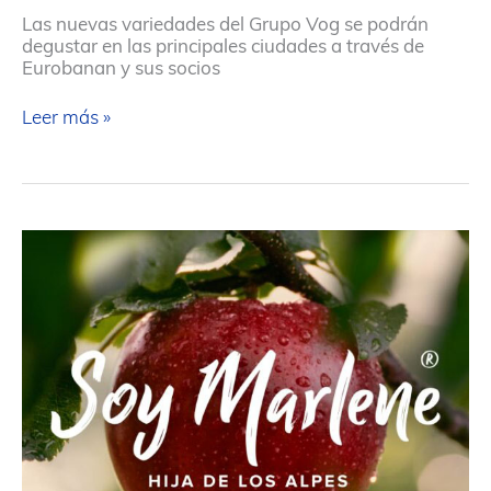
Las nuevas variedades del Grupo Vog se podrán
degustar en las principales ciudades a través de
Eurobanan y sus socios
La
Leer más »
primavera
acoge
el
lanzamiento
de
RedPop®
y
Giga®