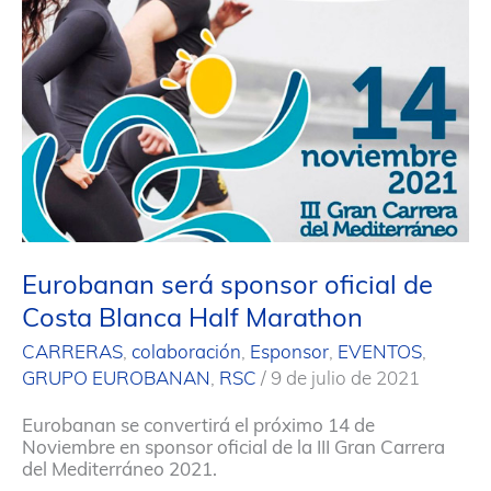
a
los
mejores
productos
sostenibles
de
España
Eurobanan será sponsor oficial de
Costa Blanca Half Marathon
CARRERAS
,
colaboración
,
Esponsor
,
EVENTOS
,
GRUPO EUROBANAN
,
RSC
/
9 de julio de 2021
Eurobanan se convertirá el próximo 14 de
Noviembre en sponsor oficial de la III Gran Carrera
del Mediterráneo 2021.