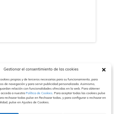
Gestionar el consentimiento de las cookies
cookies propias y de terceros necesarias para su funcionamiento, para
tos de navegación y para servir publicidad personalizada. Asimismo,
guardan relación con funcionalidades ofrecidas en la web. Para obtener
sa
Contacto
Canal Ético
 acceda a nuestra
Política de Cookies
. Para aceptar todas las cookies pulse
ra rechazar todas pulse en Rechazar todas, y para configurar o rechazar en
lidad
Políticas de privacidad
Compromiso
anan en medios
Política de cookies
Hacer un informe
alidad, pulse en Ajustes de Cookies.
 de prensa
Aviso Legal
Normas Éticas
FAQS
Contacto Canal Ético