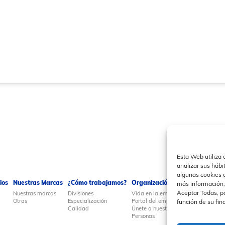
Esta Web utiliza 
analizar sus hábi
algunas cookies 
ios
Nuestras Marcas
¿Cómo trabajamos?
Organización y Personas
Pren
más información,
Aceptar Todas, pa
Nuestras marcas
Divisiones
Vida en la empresa
Actua
Otras
Especialización
Portal del empleado
Eurob
función de su fin
Calidad
Únete a nuestro equipo
Notas
Personas