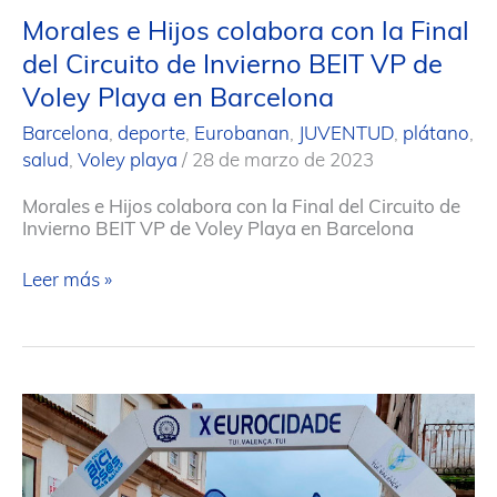
Morales e Hijos colabora con la Final
del Circuito de Invierno BEIT VP de
Voley Playa en Barcelona
Barcelona
,
deporte
,
Eurobanan
,
JUVENTUD
,
plátano
,
salud
,
Voley playa
/
28 de marzo de 2023
Morales e Hijos colabora con la Final del Circuito de
Invierno BEIT VP de Voley Playa en Barcelona
Morales
Leer más »
e
Hijos
colabora
con
la
Final
del
Circuito
de