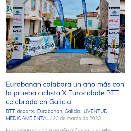
Invierno
BEIT
VP
de
Voley
Playa
en
Barcelona
Eurobanan colabora un año más con
la prueba ciclista X Eurocidade BTT
celebrada en Galicia
BTT
,
deporte
,
Eurobanan
,
Galicia
,
JUVENTUD
,
MEDIOAMBIENTAL
/
23 de marzo de 2023
Eurobanan colabora un año más con la prueba