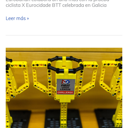
ciclista X Eurocidade BTT celebrada en Galicia
Eurobanan
Leer más »
colabora
un
año
más
con
la
prueba
ciclista
X
Eurocidade
BTT
celebrada
en
Galicia