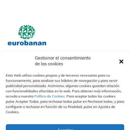
Gestionar el consentimiento
de las cookies
Nosotros
Nuestros socios
Nuestras Marcas
Quiénes somos
Nuestras marcas
Esta Web utiliza cookies propias y de terceros necesarias para su
Descargables
Otras
funcionamiento, para analizar sus hábitos de navegación y para servir
Nuestros Campos
¿Cómo trabajamos?
Organización y Personas
publicidad personalizada. Asimismo, algunas cookies guardan relación
Propuesta de valor
Divisiones
Vida en la empresa
Sostenibilidad
con funcionalidades ofrecidas en la web. Para obtener más información,
Especialización
Portal del empleado
acceda a nuestra
Política de Cookies
. Para aceptar todas las cookies
Calidad
Únete a nuestro equipo
pulse Aceptar Todas, para rechazar todas pulse en Rechazar todas, y para
Personas
configurar o rechazar en función de su finalidad, pulse en Ajustes de
Prensa
Contacto
Canal Ético
Cookies.
Actualidad
Políticas de privacidad
Compromiso
Eurobanan en medios
Política de cookies
Hacer un informe
Notas de prensa
Aviso Legal
Normas Éticas
FAQS