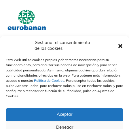
Gestionar el consentimiento
de las cookies
Nosotros
Nuestros socios
Nuestras Marcas
Quiénes somos
Nuestras marcas
Esta Web utiliza cookies propias y de terceros necesarias para su
Descargables
Otras
funcionamiento, para analizar sus hábitos de navegación y para servir
Nuestros Campos
¿Cómo trabajamos?
Organización y Personas
publicidad personalizada. Asimismo, algunas cookies guardan relación
Propuesta de valor
Divisiones
Vida en la empresa
Sostenibilidad
con funcionalidades ofrecidas en la web. Para obtener más información,
Especialización
Portal del empleado
acceda a nuestra
Política de Cookies
. Para aceptar todas las cookies
Calidad
Únete a nuestro equipo
pulse Aceptar Todas, para rechazar todas pulse en Rechazar todas, y para
Personas
configurar o rechazar en función de su finalidad, pulse en Ajustes de
Prensa
Contacto
Canal Ético
Cookies.
Actualidad
Políticas de privacidad
Compromiso
Eurobanan en medios
Política de cookies
Hacer un informe
Notas de prensa
Aviso Legal
Normas Éticas
FAQS
Aceptar
Contacto Canal Ético
Denegar