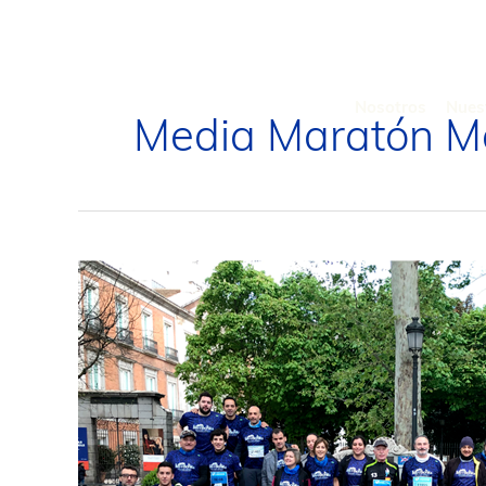
Ir
al
contenido
Nosotros
Nues
Media Maratón M