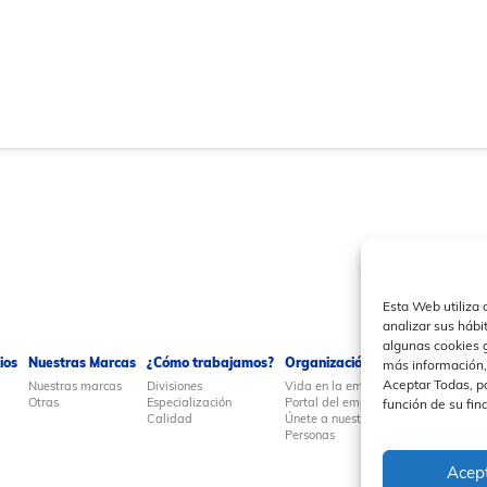
Esta Web utiliza 
analizar sus hábi
algunas cookies 
ios
Nuestras Marcas
¿Cómo trabajamos?
Organización y Personas
Pren
más información,
Aceptar Todas, pa
Nuestras marcas
Divisiones
Vida en la empresa
Actua
Otras
Especialización
Portal del empleado
Eurob
función de su fin
Calidad
Únete a nuestro equipo
Notas
Personas
Acep