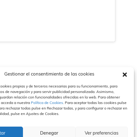
Gestionar el consentimiento de las cookies
cookies propias y de terceros necesarias para su funcionamiento, para
tos de navegación y para servir publicidad personalizada. Asimismo,
guardan relación con funcionalidades ofrecidas en la web. Para obtener
sa
Contacto
Canal Ético
 acceda a nuestra
Política de Cookies
. Para aceptar todas las cookies pulse
ra rechazar todas pulse en Rechazar todas, y para configurar o rechazar en
lidad
Políticas de privacidad
Compromiso
anan en medios
Política de cookies
Hacer un informe
alidad, pulse en Ajustes de Cookies.
 de prensa
Aviso Legal
Normas Éticas
FAQS
Contacto Canal Ético
tar
Denegar
Ver preferencias