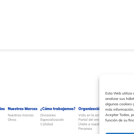
Esta Web utiliza 
analizar sus hábi
algunas cookies 
ios
Nuestras Marcas
¿Cómo trabajamos?
Organización y Personas
Pren
más información,
Aceptar Todas, pa
Nuestras marcas
Divisiones
Vida en la empresa
Actua
Otras
Especialización
Portal del empleado
Eurob
función de su fin
Calidad
Únete a nuestro equipo
Notas
Personas