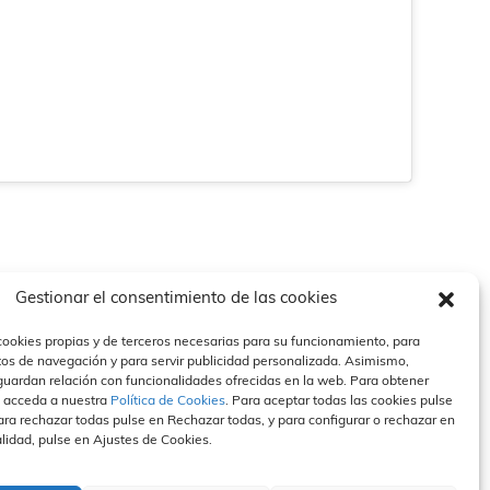
Gestionar el consentimiento de las cookies
cookies propias y de terceros necesarias para su funcionamiento, para
tos de navegación y para servir publicidad personalizada. Asimismo,
guardan relación con funcionalidades ofrecidas en la web. Para obtener
sa
Contacto
Canal Ético
 acceda a nuestra
Política de Cookies
. Para aceptar todas las cookies pulse
ra rechazar todas pulse en Rechazar todas, y para configurar o rechazar en
lidad
Políticas de privacidad
Compromiso
anan en medios
Política de cookies
Hacer un informe
alidad, pulse en Ajustes de Cookies.
 de prensa
Aviso Legal
Normas Éticas
FAQS
Contacto Canal Ético