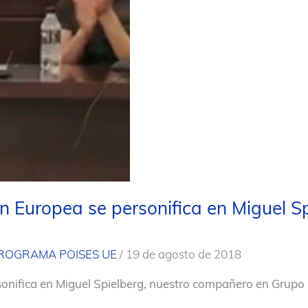
n Europea se personifica en Miguel S
ROGRAMA POISES UE
/
19 de agosto de 2018
sonifica en Miguel Spielberg, nuestro compañero en Grup